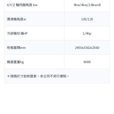
X/Y/Z 軸伺服馬達 kw
4kw/4kw/2.8kw+B
潤滑機馬達w
105/125
冷卻機幇浦HP
1/4hp
地板面積mm
2450x3382x2560
機器重量kg
6000
＊規格尺寸如有變更，本公司不另行通知。