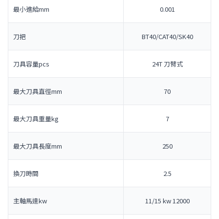
最小進給mm
0.001
刀把
BT40/CAT40/SK40
刀具容量pcs
24T 刀臂式
最大刀具直徑mm
70
最大刀具重量kg
7
最大刀具長度mm
250
換刀時間
2.5
主軸馬達kw
11/15 kw 12000