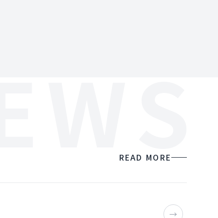
›
EWS
READ MORE
→