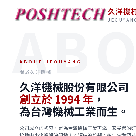
久洋機
AB
JEOUYAN
SINCE
1994
高
ABOUT JEOUYANG
效
關於久洋機械
能
久洋機械股份有限公司
創立於 1994 年
，
加
為台灣機械工業而生。
工
公司成立的初衷，是為台灣機械工業再添一家民營的研
協助中小企業解決研發人才短缺的難題。多年來我們持