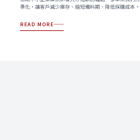
中
準化，讓客戶減少庫存、縮短備料期、降低採購成本。
心
READ MORE
機
PR
了
解
更
多
 系列立式加工中心
→
JM450 立式加
式加工中心