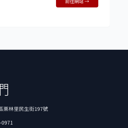
前往網站 →
們
區栗林里民生街197號
-0971