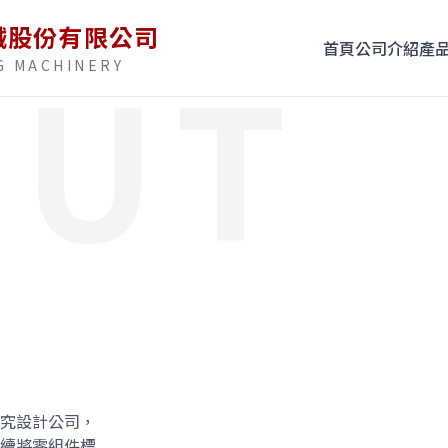
械股份有限公司
OUT
首頁
公司介紹
產
G MACHINERY
高效加工
性能
究設計公司，
續將零組件標